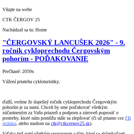
Vítajte na webe
CTK ČERGOV 25
Nachádzaš sa tu:
Home
"ČERGOVSKÝ LANCUŠEK 2026" - 9.
ročník cykloprechodu Čergovským
pohorím - POĎAKOVANIE
Prečítané: 2059x
Vážení priatelia cykloturistiky,
ďalší, veríme že úspešný ročník cykloprechodu Čergovským
pohorím je za nami. Chceli by sme poďakovať všetkým
zúčastneným za Vašu priazeň a podporu a zároveň poprosiť o
postrehy, ktoré nám pomôžu stále sa zlepšovať (či už priamo cez
FB
stránku
, alebo mailom na
ctk@ctkcergov25.sk
).
Vďaka tiež patrí všetkým sponzorom a tým, ktorí sa akýmkoľvek